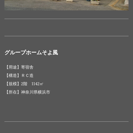
プレシス相
１４
アイディー
６
７
共同住宅
相模原市中
共同住宅
横浜市保
サンクレイ
ＡＸＳＡ四谷
共同住宅
９階
新宿区荒
サンクレイド
共同住宅
入間市野
模原リベー
ＲＣ造
階 ８６
コート保土
ＲＣ造
階 ２２
共同住宅
１２階
ＲＣ造
ＲＣ造
階 ４０
(分譲)
央区相模原
(分譲)
土ヶ谷区
ドル三郷中
ＲＣ造
三郷市中央
３丁目
(分譲)
１００６㎡
木町
ル仏子
(分譲)
田
ル
１１㎡
ヶ谷
８３㎡
(分譲)
３１２７㎡
５０㎡
央
サンクレイド
他5物件
共同住宅
１５階
板橋区氷
他7物件
B２/ ５階
サンクレイ
共同住宅
７階
越谷市南越
ル板橋区役所
ＲＣ造
シルバー
川崎市宮
ＲＣ造
(分譲)
５４５５㎡
川町
ヒルデモアⅡ
ＲＣ造
３５７
ドル新越谷
(分譲)
４４６０㎡
谷
前
センター
前区
５㎡
シティハウ
共同住宅
６階
足立区竹の
プレシス新川
共同住宅
１１階
川崎市幸
2015年
2006年
ＲＣ造
ＲＣ造
７
ス竹ノ塚
(分譲)
７１６３㎡
塚
崎
(分譲)
３１８２㎡
区北加瀬
サンクレイド
共同住宅
相模原市
ＲＣ造
階 ５４
サンクレイ
物件
用途
構造
規模
所在
共同住宅
１３階
台東区上
ル橋本台
物件
用途
(分譲)
構造
規模
橋本台
所在
共同住宅
６階
府中市分梅
グループホームそよ風
プレシス上野
ＲＣ造
２６㎡
ドル府中西
ＲＣ造
(分譲)
１６８７㎡
野
(分譲)
２６６５㎡
町
B２/ ３
ARTECASA Alive
共同住宅
６階
足立区東
サンクレイ
府
エターナル南
サンクレイド
共同住宅
横浜市青
ＲＣ造
共同住宅
７階 ４
四街道市
共同住宅
１３階
荒川区南
ＲＣ造
階 ２１
綾瀬
(分譲)
２７０５㎡
綾瀬
ドル四街
ＲＣ造
【用途】寄宿舎
千住グラン
ＲＣ造
ル美しが丘
(分譲)
葉区
他6物件
(分譲)
９３８㎡
鷹の台
(分譲)
１９８８㎡
千住
９５㎡
サンクレイドル
道・千城台
Tokyo
【構造】ＲＣ造
B１/ ９
伊勢原レジデン
共同住宅
１５階
伊勢原市
鹿島田マン
共同住宅
３階
川崎市幸
ドメスセレー
事務所・
川崎市多
ＲＣ造
他8物件
ＷＲＣ造
【規模】2階 1142㎡
ＳＲＣ造
階 １６
ス
(分譲)
９９１７㎡
桜台
ション
(賃貸)
５６３㎡
区
2019年
ナ登戸
共同住宅
摩区
２４㎡
(ブルームコート)
サンクレイ
共同住宅
９階 ６
【所在】神奈川県横浜市
ＲＣ造
神栖市東
７
サンクレイドル
物件
用途
構造
規模
所在
ドル神栖
(分譲)
０４３㎡
2010年
共同住宅
川崎市高
ドメス子母口
ＲＣ造
階 ３６
伊勢原レジデン
共同住宅
１５階
伊勢原市
ドメス日本
共同住宅
１１階 １
台東区日
(分譲)
津区
ＲＣ造
ＲＣ造
サンクレイ
７
７３㎡
ス
(分譲)
４７１１㎡
桜台
堤
物件
(分譲)
用途
構造
８９２㎡
規模
本堤
所在
共同住宅
茅ヶ崎市本
ドル湘南茅
ＲＣ造
階 ３７
(ロイヤルコート)
他5物件
サンクレイ
共同住宅
(分譲)
８階 ５
日野市東
村
ＲＣ造
ヶ崎
４４㎡
サンクレイ
SKYCOURT
共同住宅
９階
新宿区北
ドル日野
(分譲)
６２９㎡
平山
共同住宅
１１階 ４
さいたま
ＲＣ造
B１/ ６
ドル東大宮
ＲＣ造
HILLS 北新宿
(分譲)
２７００㎡
新宿
プレシス横
サンクレイ
共同住宅
共同住宅
６階 ４
横浜市西区
千葉市中
(分譲)
８７３㎡
市見沼区