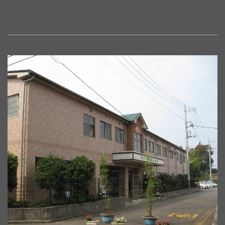
５
サンクレイ
ドル町田中
ＲＣ造
町田市中町
中原区宮内
共同住宅
川崎市中
共同住宅
１４階
(分譲)
１６２０㎡
子供の国
発
６３４㎡
葉区
ＲＣ造
階 １７
ドル聖蹟桜
ＲＣ造
多摩区関戸
町
４丁目
(分譲)
原区
(分譲)
７８１０㎡
店舗併
３階
東京都町
６９㎡
ヶ丘
プレシス横
共同住宅
１０階 １
横浜市神奈
Ｉ 邸
Ｓ造
2016年
ＲＣ造
用住宅
２５６㎡
田市
１１
サンクレイ
共同住宅
６階
藤沢市湘南
濱新子安
(分譲)
１３０８㎡
川区子安通
サンクレイ
共同住宅
静岡県浜
ＲＣ造
ドメス三ツ
共同住
ＳＲＣ
B１/６階 ２
横浜市保
ＲＣ造
階 ６２
ドル湘南台
(分譲)
２３７２㎡
台
サンクレイ
物件
用途
構造
規模
所在
ドル領家
(分譲)
松市
共同住宅
６階
板橋区小豆
沢公園
宅(分譲)
造
８０６㎡
土ヶ谷区
８１㎡
アーバンパ
共同住宅
８階
新宿区中落
ドル志村坂
ＲＣ造
ＲＣ造
(分譲)
１９９１㎡
沢
６階
アイディー
６
他5物件
ーク中落合
(分譲)
１８７３㎡
合
上
プロスタイ
共同住宅
調布市調布
共同住宅
横浜市港
ＲＣ造
１４９５
コート上永
ＲＣ造
階 ２９
プレシス町
共同住宅
１５階
ＡＸＳＡ品
ル学芸大学
(分譲)
ヶ丘
(分譲)
南区
ＲＣ造
荒川区荒川
共同住宅
６階
品川区北品
㎡
谷
８６㎡
屋
(分譲)
４３５０㎡
川レジデン
ＲＣ造
(分譲)
１７２６㎡
川
2001年
サンクレイ
１１
B１/ ６
アーバンパ
共同住宅
１１階
台東区東浅
ス
共同住宅
小田原市本
エクセレン
共同住宅
座間市入
ＲＣ造
ドル小田原
ＲＣ造
階 ４０
ＲＣ造
階 ４２
ーク浅草
(分譲)
２７９５㎡
草
(分譲)
町
他9物件
ト相武台
(分譲)
谷
物件
用途
構造
規模
所在
本町
６７㎡
１６㎡
他6物件
１１
３
サンクレイド
７
イアース西
共同住宅
荒川区東尾
中区宮川町
共同住
横浜市中
共同住宅
船橋市田
ＲＣ造
階 １８
ＷＲＣ造
階 ２
2011年
ル薬園台壱番
ＲＣ造
階 ４２
日暮里
(分譲)
久
２丁目
宅・店舗
区
(分譲)
喜野井
７５㎡
６９㎡
2020年
館
１４㎡
サンクレイ
１０
物件
用途
構造
規模
所在
サンクレイ
１４
センチュリー
１１
共同住宅
共同住宅
栃木県宇
共同住宅
東京都大
ドル木場公
物件
用途
ＲＣ造
構造
階 ３６
規模
江東区千石
所在
ドル宇都宮
ＲＣ造
階 ６４
ドメス西蒲
ＳＲＣ造
階 ２９
(分譲)
(分譲)
都宮市
サンクレイド
共同住宅
１４階
大和市大
(分譲)
田区
園
４９㎡
南大通
８０㎡
ＲＣ造
田 弐番館
６０㎡
プレシス秋
ル大和中央
(分譲)
３１６４㎡
和東
B１/ ６
３
サンクレイド
７
プレシス横
共同住宅
横浜市西区
東山田駅前
共同住
横浜市都
津
共同住宅
８階
相模原市
共同住宅
船橋市田
ＲＣ造
階 ５６
ＲＣ造
階 ７
ＲＣ造
清瀬市野塩
プレシス小田
共同住宅
６階
ル薬園台弐番
ＲＣ造
階 ５３
濱紅葉坂
(分譲)
宮崎町
ビル
宅・店舗
筑区
ステーショ
(分譲)
２６２０㎡
ＲＣ造
南区松が
(分譲)
喜野井
８２㎡
３１㎡
急相模原
(分譲)
２２７４㎡
館
３１㎡
ンフロント
枝町