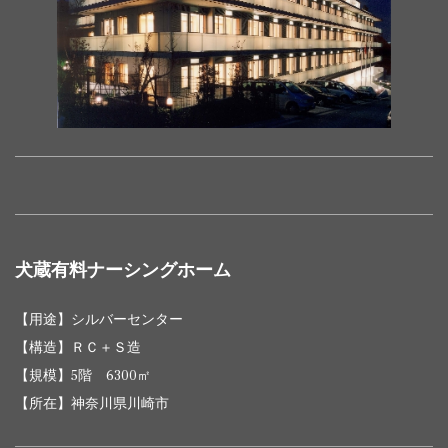
浦安Ⅲ
(分譲)
７５５３㎡
井
サンクレイ
共同住宅
ル松戸･五香
共同住宅
(分譲)
１５階
６３１６㎡
江戸川区中
香
ＲＣ造
階 ７１
青梅市小作
B１/ ６階
西ｽﾃｰｼｮﾝｳｨ
ＲＣ造
ドル小作
(分譲)
他5物件
共同住宅
江東区南
(分譲)
３６６０㎡
葛西5丁目
他4物件
８３㎡
プレシス東砂
ＲＣ造
６０１
ｽﾞ
(分譲)
砂
2007年
６
４㎡
ｵｰﾌﾟﾝﾚｼﾞﾃﾞ
ガリシア中
共同住宅
共同住宅
９階
練馬区東大
ＲＣ造
階 ２３
杉並区和田
共同住
１２
ﾝｼｱ東大泉2
ＲＣ造
2017年
野富士見町
(分譲)
プロスタイル横
2002年
横浜市中
物件
(分譲)
用途
構造
１３４８㎡
規模
泉 2丁目
所在
７２㎡
宅・事務
ＲＣ造
階 ７
丁目計画
浜馬車道
区元浜町
６
所・店舗
３５３㎡
物件
用途
構造
規模
所在
横浜市青葉
サンクレイ
６
物件
用途
構造
規模
所在
サンクレイ
共同住宅
千葉市中央
青葉区藤が
共同住宅
５階
共同住宅
千葉県鎌
ＲＣ造
階 ６７
ＲＣ造
区藤が丘2
他12物件
ドル鎌ヶ
ＲＣ造
階 ７４
ドル蘇我Ⅳ
(分譲)
区今井
丘ﾏﾝｼｮﾝ計画
(分譲)
１９１９㎡
サンクレイ
(分譲)
ヶ谷市
４７㎡
サンクレイ
丁目
共同住宅
６階 １
千葉市稲毛
谷・南初富
３９㎡
共同住
B１/１４階 １２
千葉県千
ドル稲毛天
ＲＣ造
５
ドル千葉中
ＲＣ造
プレシス立
共同住宅
１０階
立川市錦町
(分譲)
４４５５㎡
区天台
登戸新町・
３
サンクレイ
共同住宅
日野市大字
宅(分譲)
１９５㎡
葉市
ＲＣ造
台
共同住宅
川崎市多
2012年
ＲＣ造
階 ６７
央
川錦町
(分譲)
３２０４㎡
3丁目
小田マンシ
ＷＲＣ造
階 ２
ドル日野Ⅱ
(分譲)
日野
(分譲)
さいたま市
摩区
２８㎡
センチュリ
足立区六月
共同住宅
５階
足立区六月
サンクレイ
共同住宅
６階
ョン
７０㎡
ＲＣ造
ＲＣ造
浦和区北浦
物件
用途
構造
規模
所在
サンクレイ
B１/１８
ー プラチ
共同住
ＳＲＣ
１４階 ３
東京都品
三丁目
(分譲)
３７８５㎡
3丁目
ドル北浦和
(分譲)
２９８０㎡
サンクレイ
１０
共同住宅
高崎市宮元
和
犬蔵有料ナーシングホーム
共同住宅
栃木県那
ドル高崎城
ＲＣ造
階 ７３
ナマンショ
宅(分譲)
造
０６９㎡
川区
ドル栃木・
ＲＣ造
階 ５２
他2物件
(分譲)
町
プレシス本
プレシス大
共同住宅
(分譲)
６階
さいたま市
須塩原市
址
共同住
１４階 １
９５㎡
ン東大井
ＲＣ造
黒磯
２１㎡
厚木レジデ
ＲＣ造
厚木市仲町
宮土呂
(分譲)
５０７８㎡
北区土呂町
宅・店舗
３５６８㎡
サンクレイ
共同住
８階 ６
東京都立
他6物件
【用途】シルバーセンター
１２
ンス
ＲＣ造
バウス横須
レフィーズ
共同住宅
共同住宅
１７階 １
横須賀市小
茨城県鹿
ドル立川
宅(分譲)
２０８㎡
川市
ＲＣ造
ＲＣ造
階 ６２
サンクレイ
共同住宅
１０階
千葉市中央
【構造】ＲＣ＋Ｓ造
賀中央
鹿嶋
(分譲)
(分譲)
６９５１㎡
川町
嶋市
ＲＣ造
ドメス新横
共同住
ＳＲＣ
１５階 ５
横浜市港
９８㎡
ドル蘇我
(分譲)
３６０４㎡
区南町
サンクレイ
【規模】5階 6300㎡
2021年
浜
宅(分譲)
造
０８７㎡
北区
共同住宅
５階
横浜市西区
４
プレシス武
共同住宅
６階
小金井市
ドル武蔵小
高田東・相
共同住
ＲＣ造
横浜市港
ＲＣ造
グループホ
２階 １
横浜市青
【所在】神奈川県川崎市
(分譲)
２９６７㎡
宮崎町
ＲＣ造
階 ５
蔵小金井
(分譲)
５４１０㎡
貫井南町
寄宿舎
ＲＣ造
物件
用途
構造
規模
所在
金井
澤ビル
宅・店舗
北区
ームそよ風
１４２㎡
葉区
６１㎡
サンクレイ
他5物件
共同住宅
１２階
ヒルデモア
宅地開
７
横浜市青